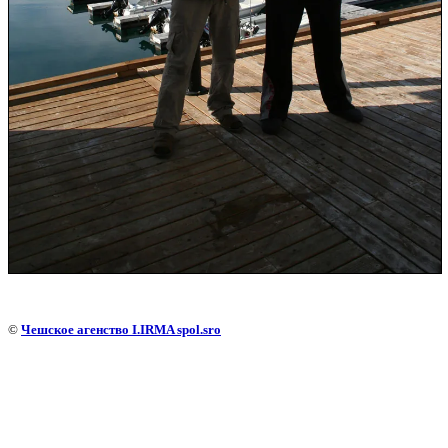
©
Чешское агенство I.IRMA spol.sro