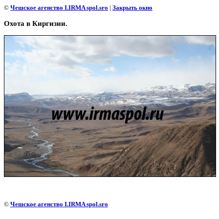
©
Чешское агенство I.IRMA spol.sro
|
Закрыть окно
Охота в Киргизии.
©
Чешское агенство I.IRMA spol.sro