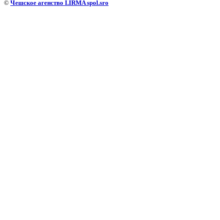
©
Чешское агенство I.IRMA spol.sro