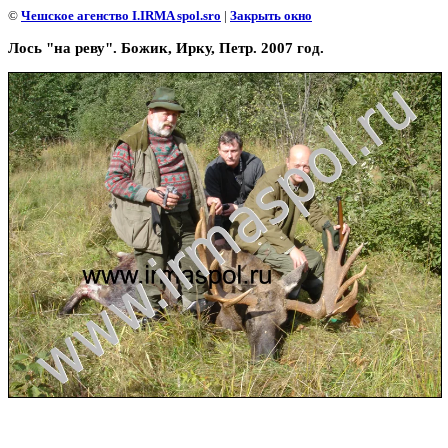
©
Чешское агенство I.IRMA spol.sro
|
Закрыть окно
Лось "на реву". Божик, Ирку, Петр. 2007 год.