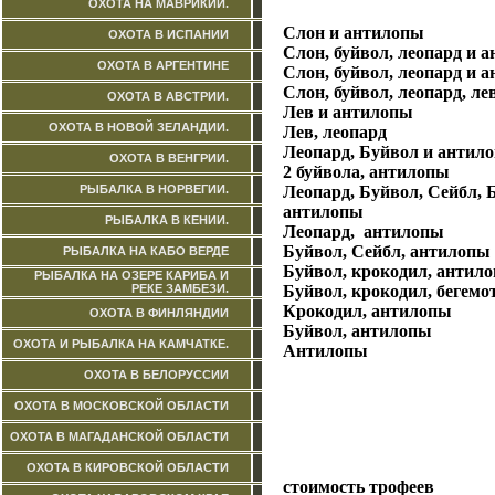
ОХОТА НА МАВРИКИИ.
Слон и антилопы
ОХОТА В ИСПАНИИ
Слон, буйвол, леопард и 
ОХОТА В АРГЕНТИНЕ
Слон, буйвол, леопард и 
Слон, буйвол, леопард, л
ОХОТА В АВСТРИИ.
Лев и антилопы
ОХОТА В НОВОЙ ЗЕЛАНДИИ.
Лев, леопард
Леопард, Буйвол и антил
ОХОТА В ВЕНГРИИ.
2 буйвола, антилопы
РЫБАЛКА В НОРВЕГИИ.
Леопард, Буйвол, Сейбл, 
антилопы
РЫБАЛКА В КЕНИИ.
Леопард, антилопы
Буйвол, Сейбл, антилопы
РЫБАЛКА НА КАБО ВЕРДЕ
Буйвол, крокодил, антил
РЫБАЛКА НА ОЗЕРЕ КАРИБА И
РЕКЕ ЗАМБЕЗИ.
Буйвол, крокодил, бегемо
Крокодил, антилопы
ОХОТА В ФИНЛЯНДИИ
Буйвол, антилопы
ОХОТА И РЫБАЛКА НА КАМЧАТКЕ.
Антилопы
ОХОТА В БЕЛОРУССИИ
ОХОТА В МОСКОВСКОЙ ОБЛАСТИ
ОХОТА В МАГАДАНСКОЙ ОБЛАСТИ
Охот
ОХОТА В КИРОВСКОЙ ОБЛАСТИ
стоимость трофеев