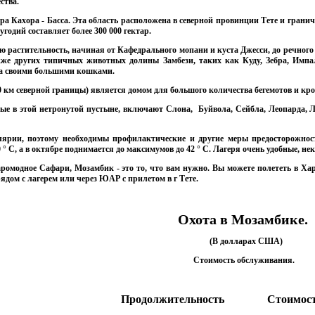
ства.
ра Кахора - Басса. Эта область расположена в северной провинции Тете и граничит
угодий составляет более 300 000 гектар.
ю растительность, начиная от Кафедрального мопани и куста Джесси, до речног
акже других типичных животных долины Замбези, таких как Куду, Зебра, Импа
тна своими большими кошками.
0 км северной границы) является домом для большого количества бегемотов и кр
ые в этой нетронутой пустыне, включают Слона, Буйвола, Сейбла, Леопарда, Л
ярии, поэтому необходимы профилактические и другие меры предосторожност
0 ° C, а в октябре поднимается до максимумов до 42 ° C. Лагеря очень удобные, н
омодное Сафари, Мозамбик - это то, что вам нужно. Вы можете полететь в Хара
ядом с лагерем или через ЮАР с прилетом в г Тете.
Охота в Мозамбике.
(В долларах США)
Cтоимость обслуживания.
Продолжительность
Стоимост