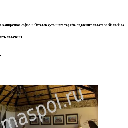
 конкретное сафари. Остаток суточного тарифа подлежит оплате за 60 дней до
быть оплачены
.