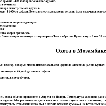
е оружие - 300 долларов за каждое оружие.
 за охотника
порт огнестрельного оружия.
еев - $ 1000 за сафари. Все транспортные расходы должны быть оплачены непоср
роживание сопровождающего
0 с охотника
ИТЕС
ные сборы при въезде.
я 3 пассажиров максимум от аэропорта в Тете и обратно. Время в пути 1 час 20 ми
Охота в Мозамбике
ый калибр, который можно использовать для крупных животных (Слон, Буйвол, Лев
к минимум за 45 дней до начала сафари.
ов так же потребуется.
ен, охота обычно проводится с Апреля по Ноябрь. Температура холодная рано утр
ая куртка
. Мы рекомендуем цвета хаки или зеленого цвета как с длинными, 
мендуется, чтобы ваш багаж был в мягких вещевых сумках, а не в тяжелых чемода