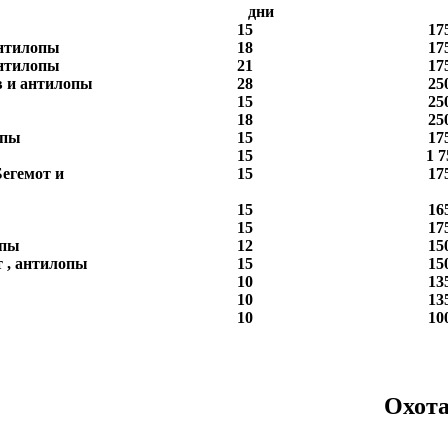
дни
15
17
антилопы
18
17
антилопы
21
17
ев и антилопы
28
25
15
25
18
25
опы
15
17
15
1 7
Бегемот и
15
17
15
16
15
17
опы
12
15
т , антилопы
15
15
10
13
10
13
10
10
а в Мозамб