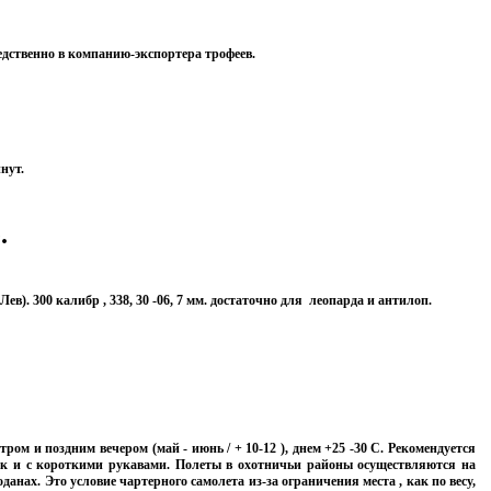
едственно в компанию-экспортера трофеев.
нут.
.
). 300 калибр , 338, 30 -06, 7 мм. достаточно для леопарда и антилоп.
ом и поздним вечером (май - июнь / + 10-12 ), днем +25 -30 С. Рекомендуется
так и с короткими рукавами. Полеты в охотничьи районы осуществляются на
нах. Это условие чартерного самолета из-за ограничения места , как по весу,