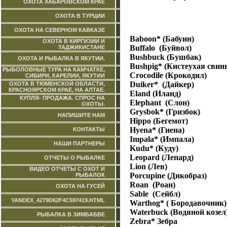
ОХОТА ХАБАРОВСКОМ КРАЕ
ОХОТА В ТУРЦИИ
ОХОТА НА СЕВЕРНОМ КАВКАЗЕ
Baboon* (Бабуин)
ОХОТА В КИРГИЗИИ И
Buffalo (Буйвол)
ТАДЖИКИСТАНЕ
Bushbuck (Бушбак)
ОХОТА И РЫБАЛКА В ЯКУТИИ.
Bushpig* (Кистеухая свин
РЫБОЛОВНЫЕ ТУРА НА КАМЧАТКЕ,
Crocodile (Крокодил)
СИБИРИ, КАРЕЛИИ, ЯКУТИИ
Duiker* (Дайкер)
ОХОТА В ТЮМЕНСКОЙ ОБЛАСТИ,
КРАСНОЯРСКОМ КРАЕ, НА АЛТАЕ.
Eland (Иланд)
КУПЛЯ- ПРОДАЖА. СПРОС НА
Elephant (Слон)
ОХОТЫ.
Grysbok* (Гризбок)
НАПИШИТЕ НАМ
Hippo (Бегемот)
Hyena* (Гиена)
КОНТАКТЫ
Impala* (Импала)
НАШИ ПАРТНЕРЫ
Kudu* (Куду)
Leopard (Лепард)
ОТЧЕТЫ О РЫБАЛКЕ
Lion (Лев)
ВИДЕО ОТЧЕТЫ С ОХОТ И
Porcupine (Дикобраз)
РЫБАЛОК
Roan (Роан)
ОХОТА НА ГУСЕЙ
Sable (Сейбл)
YANDEX_4279D62F4C597419.HTML
Warthog* ( Бородавочник)
Waterbuck (Водяной козел
РЫБАЛКА В ЗИМБАБВЕ
Zebra* Зебра