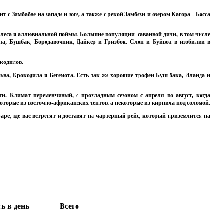
 с Зимбабве на западе и юге, а также с рекой Замбези и озером Кагора - Басса
о леса и аллювиальной поймы. Большие популяции саванной дичи, в том числе
ла, Бушбак, Бородавочник, Дайкер и Гризбок. Слон и Буйвол в изобилии в
окодилов.
ьва, Крокодила и Бегемота. Есть так же хорошие трофеи Буш бака, Иланда и
и. Климат переменчивый, с прохладным сезоном с апреля по август, когда
екоторые из восточно-африканских тентов, а некоторые из кирпича под соломой.
ре, где вас встретят и доставят на чартерный рейс, который приземлится на
ь в день
Всего