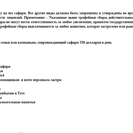
у на все сафари. Все другие виды должны быть запрошены и утверждены во вре
ости лицензий. Примечание: - Указанные выше трофейные сборы действител
ьны
ры не могут нести ответственность за любое увеличение, принятое государствен
 Трофейные сборы выплачиваются за любое животное, которое застрелено или ране
 семьи или компаньон, сопровождающий сафари 350 долларов в день
сафари
ки
4х4
 помощников и всего персонала лагеря
и
прибытии в Тете
ка
 алкогольные напитки