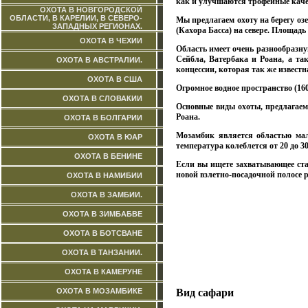
как и улучшаются трофейные каче
ОХОТА В НОВГОРОДСКОЙ
ОБЛАСТИ, В КАРЕЛИИ, В СЕВЕРО-
Мы предлагаем охоту на берегу озе
ЗАПАДНЫХ РЕГИОНАХ.
(Кахора Басса) на севере. Площадь 
ОХОТА В ЧЕХИИ
Область имеет очень разнообразну
Сейбла, Ватербака и Роана, а т
ОХОТА В АВСТРАЛИИ.
концессии, которая так же извес
ОХОТА В США
Огромное водное пространство (16
ОХОТА В СЛОВАКИИ
Основные виды охоты, предлагаем
Роана.
ОХОТА В БОЛГАРИИ
Мозамбик является областью мал
ОХОТА В ЮАР
температура колеблется от 20 до 3
ОХОТА В БЕНИНЕ
Если вы ищете захватывающее стар
новой взлетно-посадочной полосе р
ОХОТА В НАМИБИИ
ОХОТА В ЗАМБИИ.
ОХОТА В ЗИМБАБВЕ
ОХОТА В БОТСВАНЕ
ОХОТА В ТАНЗАНИИ.
ОХОТА В КАМЕРУНЕ
ОХОТА В МОЗАМБИКЕ
Вид сафари