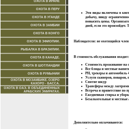
ОХОТА В ИРАНЕ
ОХОТА В ПЕРУ
Эти виды включены в квот
добычу, ввиду ограниченн
ОХОТА В УГАНДЕ
повысить цены. Организато
ОХОТА В ЗАМБИИ
дней, если это произойдет.
ОХОТА В КОНГО
Наблюдатели: не охотящийся член
ОХОТА В ЭФИОПИИ.
РЫБАЛКА В БРАЗИЛИИ.
В стоимость обслуживания входит:
ОХОТА В КАНАДЕ.
Стоимость проживание на 
ОХОТА В ШОТЛАНДИИ
Все блюда и местные напит
РН, трекеры и автомобиль 
ОХОТА В РУМЫНИИ
Услуги скинеров, поваров,
ОХОТА В МОЗАМБИКЕ. ОЗЕРО
Снятие шкур
КАХОРО - БАССА.
Трансферы между лагерям
ОХОТА В ОАЭ. В ОБЪЕДИНЕННЫХ
Встреча и приветствие по 
АРАБСКИХ ЭМИРАТАХ.
Ежедневная стир
ка и убор
Безалкогольные и местные
Дополнительно оплачиваются: