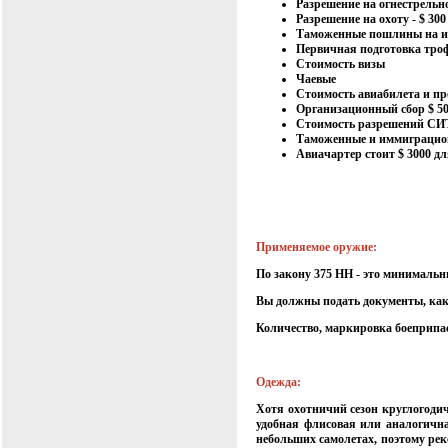
Разрешение на огнестрельно
Разрешение на охоту - $ 300
Таможенные пошлины на им
Первичная подготовка троф
Стоимость визы
Чаевые
Стоимость авиабилета и п
Организационный сбор $ 50
Стоимость разрешений С
Таможенные и иммиграцион
Авиачартер стоит $ 3000 дл
Применяемое оружие:
По закону 375 HH - это минимальн
Вы должны подать документ
ы, ка
Количество, маркировка боеприпас
Одежда:
Хотя охотничий сезон круглогодич
удобная флисовая или аналогичн
небольших самолетах, поэтому реко