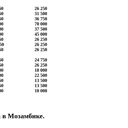
50
26 250
50
31 500
50
36 750
00
70 000
00
37 500
00
45 000
50
26 250
50
26 250
50
26 250
50
24 750
50
26 250
00
18 000
00
22 500
50
13 500
50
13 500
00
10 000
ике.