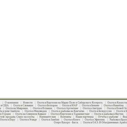
ro |
О компании
|
Новости
|
Охота в Киргизии на Марко Поло и Сибирского Козерога.
|
Охота в Казахста
а в США
|
Охота в Словакии
|
Охота в Болгарии
|
Охота в ЮАР
|
Охота в Бенине
|
Охота в Намибии
е
|
Охота на Маврикии.
|
Охота в Испании
|
Охота в Аргентине
|
Охота в Австрии.
|
Охота в Новой Зе
ба и реке Замбези.
|
Охота в Финляндии
|
Охота и рыбалка на Камчатке.
|
Охота в Белоруссии
|
Охота в 
 в Турции
|
Охота на Северном Кавказе
|
Охота в Киргизии и Таджикистане
|
Охота и рыбалка в Якутии.
упля- продажа. Спрос на охоты.
|
Напишите нам
|
Контакты
|
Наши партнеры
|
Отчеты о рыбалке
|
Вид
Охота в Перу
|
Охота в Уганде
|
Охота в Замбии
|
Охота в Конго
|
Охота в Эфиопии.
|
Рыбалка в Браз
Озеро Кахоро - Басса.
|
Охота в ОАЭ. В Объединенных Арабс