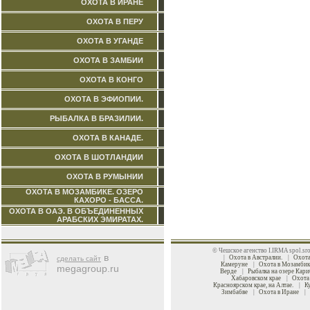
ОХОТА В ИРАНЕ
ОХОТА В ПЕРУ
ОХОТА В УГАНДЕ
ОХОТА В ЗАМБИИ
ОХОТА В КОНГО
ОХОТА В ЭФИОПИИ.
РЫБАЛКА В БРАЗИЛИИ.
ОХОТА В КАНАДЕ.
ОХОТА В ШОТЛАНДИИ
ОХОТА В РУМЫНИИ
ОХОТА В МОЗАМБИКЕ. ОЗЕРО
КАХОРО - БАССА.
ОХОТА В ОАЭ. В ОБЪЕДИНЕННЫХ
АРАБСКИХ ЭМИРАТАХ.
© Чешское агенство I.IRMA spol.s
в
|
Охота в Австралии.
|
Охот
сделать сайт
Камеруне
|
Охота в Мозамбик
megagroup.ru
Верде
|
Рыбалка на озере Кари
Хабаровском крае
|
Охота
Красноярском крае, на Алтае.
|
К
Зимбабве
|
Охота в Иране
|