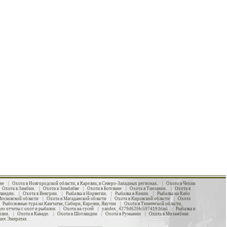
не
|
Охота в Новгородской области, в Карелии, в Северо-Западных регионах.
|
Охота в Чехии
|
Охота в Замбии.
|
Охота в Зимбабве
|
Охота в Ботсване
|
Охота в Танзании.
|
Охота в
ландии.
|
Охота в Венгрии.
|
Рыбалка в Норвегии.
|
Рыбалка в Кении.
|
Рыбалка на Кабо
Московской области
|
Охота в Магаданской области
|
Охота в Кировской области
|
Охота
|
Рыболовные тура на Камчатке, Сибири, Карелии, Якутии
|
Охота в Тюменской области,
ео отчеты с охот и рыбалок
|
Охота на гусей
|
yandex_4279d62f4c597419.html
|
Рыбалка в
илии.
|
Охота в Канаде.
|
Охота в Шотландии
|
Охота в Румынии
|
Охота в Мозамбике.
ких Эмиратах.