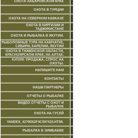
ОХОТА ХАБАРОВСКОМ КРАЕ
ОХОТА В ТУРЦИИ
ОХОТА НА СЕВЕРНОМ КАВКАЗЕ
ОХОТА В КИРГИЗИИ И
ТАДЖИКИСТАНЕ
ОХОТА И РЫБАЛКА В ЯКУТИИ.
РЫБОЛОВНЫЕ ТУРА НА КАМЧАТКЕ,
СИБИРИ, КАРЕЛИИ, ЯКУТИИ
ОХОТА В ТЮМЕНСКОЙ ОБЛАСТИ,
КРАСНОЯРСКОМ КРАЕ, НА АЛТАЕ.
КУПЛЯ- ПРОДАЖА. СПРОС НА
ОХОТЫ.
НАПИШИТЕ НАМ
КОНТАКТЫ
НАШИ ПАРТНЕРЫ
ОТЧЕТЫ О РЫБАЛКЕ
ВИДЕО ОТЧЕТЫ С ОХОТ И
РЫБАЛОК
ОХОТА НА ГУСЕЙ
YANDEX_4279D62F4C597419.HTML
РЫБАЛКА В ЗИМБАБВЕ